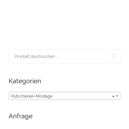
SUCH
Suchen
nach:
Kategorien
Hutschienen-Montage
×
Anfrage