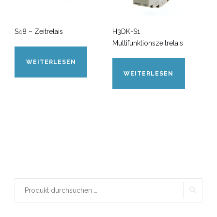
S48 – Zeitrelais
H3DK-S1
Multifunktionszeitrelais
WEITERLESEN
WEITERLESEN
SUCH
Suchen
nach: