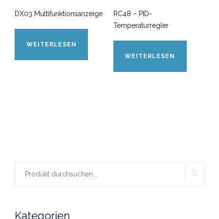
DX03 Multifunktionsanzeige
RC48 – PID-
Temperaturregler
WEITERLESEN
WEITERLESEN
SUCH
Suchen
nach:
Kategorien