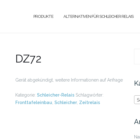
PRODUKTE
ALTERNATIVEN FÜR SCHLEICHER RELAIS
DZ72
Su
na
Gerät abgekündigt, weitere Informationen auf Anfrage
K
Kategorie:
Schleicher-Relais
Schlagwörter:
S
Fronttafeleinbau
,
Schleicher
,
Zeitrelais
A
Na