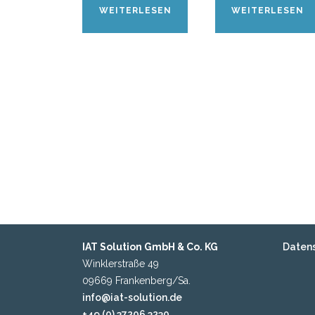
WEITERLESEN
WEITERLESEN
IAT Solution GmbH & Co. KG
Daten
Winklerstraße 49
09669 Frankenberg/Sa.
info@iat-solution.de
+49 (0) 37206 3230