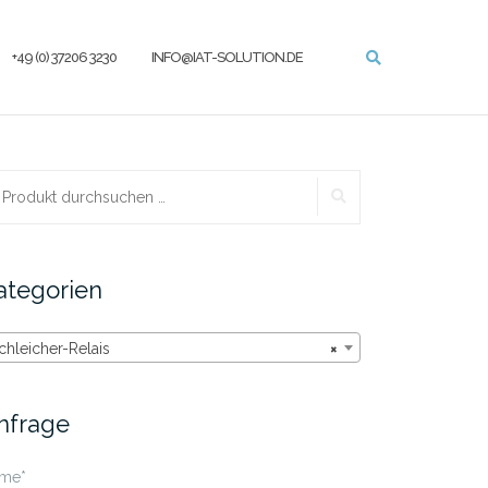
+49 (0) 37206 3230
INFO@IAT-SOLUTION.DE
SUCHEN
chen
ch:
ategorien
chleicher-Relais
×
nfrage
me*