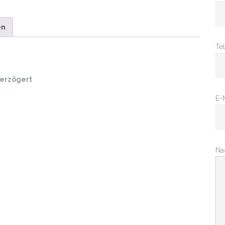
en
Te
verzögert
E-
Na