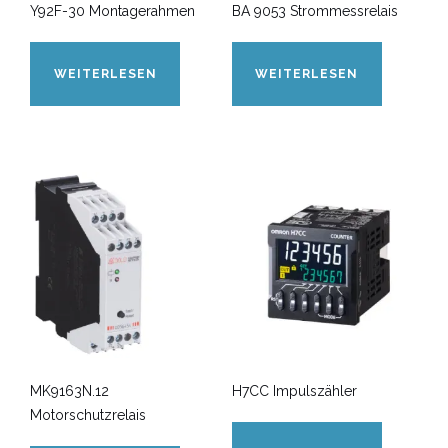
Y92F-30 Montagerahmen
BA 9053 Strommessrelais
WEITERLESEN
WEITERLESEN
MK9163N.12
H7CC Impulszähler
Motorschutzrelais